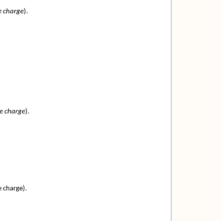
e charge
).
ce charge
).
 charge).