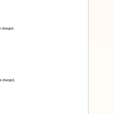
e charge
).
ce charge
).