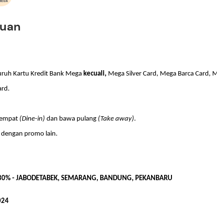
tuan
uruh Kartu Kredit Bank Mega
kecuali,
Mega Silver Card, Mega Barca Card, 
ard.
 tempat
(Dine-in)
dan bawa pulang
(Take away).
 dengan promo lain.
30% - JABODETABEK, SEMARANG, BANDUNG, PEKANBARU
024