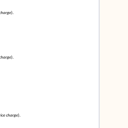
 charge
).
 charge
).
vice charge
).