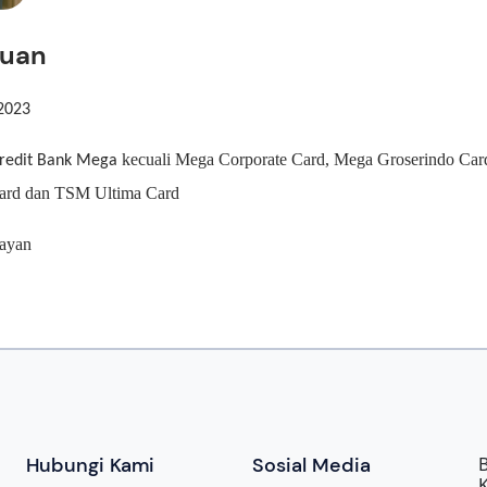
tuan
 2023
kecuali Mega Corporate Card, Mega Groserindo Car
kredit Bank Mega
Card dan TSM Ultima
Ca
rd
nayan
Hubungi Kami
Sosial Media
B