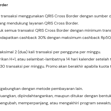
rder
 transaksi menggunakan QRIS Cross Border dengan sumber d
ang mendukung layanan QRIS Cross Border.
uk semua transaksi QRIS Cross Border dengan minimum transa
dapatkan cashback 30% dengan maksimum cashback Rp50.0
ksimal 2 (dua) kali transaksi per pengguna per minggu.
kan H+1, atau selambat-lambatnya 14 hari kalender setelah t
0 transaksi per minggu. Promo akan berakhir apabila kuota t
digabungkan dengan metode pembayaran lain.
iuangkan, dipindahtangankan, maupun ditukar dengan bentuk
engubah, memperpanjang, atau mengakhiri program sewakt