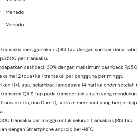
y
Manado
Manado
 transaksi menggunakan QRIS Tap dengan sumber dana Tabun
p3.500 per transaksi.
dapatkan cashback 30% dengan maksimum cashback Rp5.00
ksimal 2 (dua) kali transaksi per pengguna per minggu.
kan H+1, atau selambat-lambatnya 14 hari kalender setelah t
 transaksi QRIS Tap pada transportasi umum yang mendukun
 TransJakarta, dan Damri), serta di merchant yang berpartis
a.
300 transaksi per minggu untuk seluruh transaksi QRIS Tap.
kan dengan Smartphone android ber-NFC.