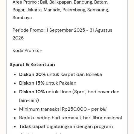
Area Promo : Bali, Balikpapan, Bandung, Batam,
Bogor, Jakarta, Manado, Palembang, Semarang,
Surabaya
Periode Promo : 1 September 2025 - 31 Agustus
2026
Kode Promo: -
Syarat & Ketentuan
D
iskon 20%
untuk Karpet dan Boneka
D
iskon 15%
untuk Pakaian
D
iskon 10%
untuk Linen (Sprei, bed cover dan
lain-lain)
Minimum transaksi Rp250.000,- per
bill
Berlaku setiap hari termasuk hari libur nasional
Tidak dapat digabungkan dengan program