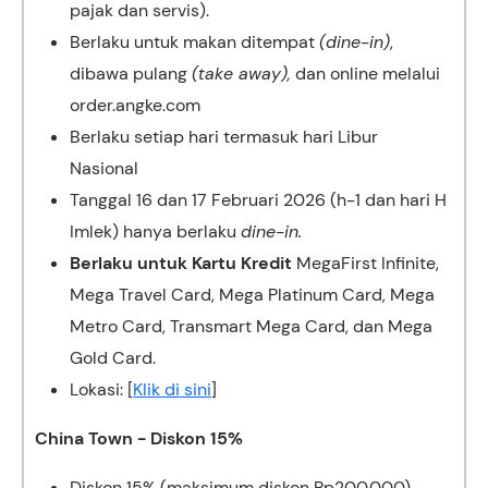
pajak dan servis).
Berlaku untuk makan ditempat
(dine-in)
,
dibawa pulang
(take away),
dan online melalui
order.angke.com
Berlaku setiap hari termasuk hari Libur
Nasional
Tanggal 16 dan 17 Februari 2026 (h-1 dan hari H
Imlek) hanya berlaku
dine-in.
Berlaku untuk Kartu Kredit
MegaFirst Infinite,
Mega Travel Card, Mega Platinum Card, Mega
Metro Card, Transmart Mega Card, dan Mega
Gold Card.
Lokasi: [
Klik di sini
]
China Town - Diskon 15%
Diskon 15% (maksimum diskon Rp200.000)