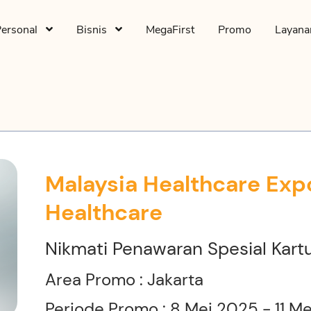
Personal
Bisnis
MegaFirst
Promo
Layan
Malaysia Healthcare Exp
Healthcare
Nikmati Penawaran Spesial Kart
Area Promo : Jakarta
Periode Promo : 8 Mei 2025 - 11 M