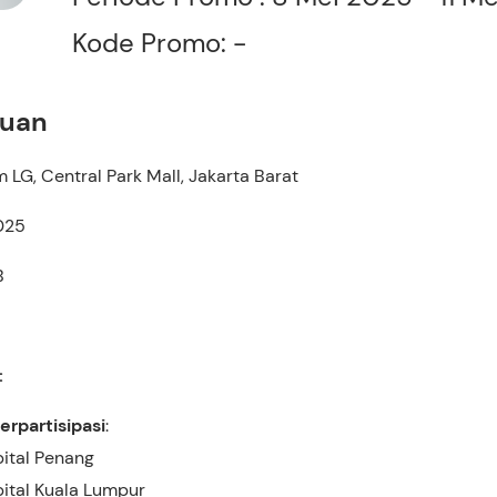
Kode Promo: -
tuan
 LG, Central Park Mall, Jakarta Barat
2025
B
:
rpartisipasi
:
ital Penang
ital Kuala Lumpur