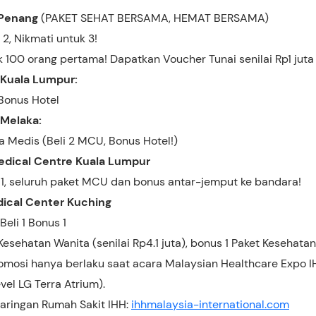
 Penang
(PAKET SEHAT BERSAMA, HEMAT BERSAMA)
2, Nikmati untuk 3!
 100 orang pertama! Dapatkan Voucher Tunai senilai Rp1 juta
 Kuala Lumpur:
 Bonus Hotel
 Melaka:
a Medis (Beli 2 MCU, Bonus Hotel!)
edical Centre Kuala Lumpur
s 1, seluruh paket MCU dan bonus antar-jemput ke bandara!
ical Center Kuching
eli 1 Bonus 1
 Kesehatan Wanita (senilai Rp4.1 juta), bonus 1 Paket Kesehatan 
omosi hanya berlaku saat acara Malaysian Healthcare Expo IH
vel LG Terra Atrium).
jaringan Rumah Sakit IHH:
ihhmalaysia-international.com