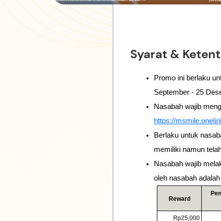
Syarat & Keten
Promo ini berlaku u
September - 25 Des
Nasabah wajib meng
https://msmile.oneli
Berlaku untuk nasab
memiliki namun telah
Nasabah wajib mela
oleh nasabah adalah 
Pen
Reward
Rp25,000