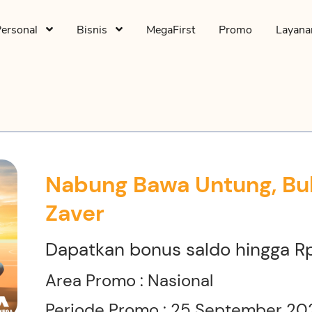
Personal
Bisnis
MegaFirst
Promo
Layan
Nabung Bawa Untung, B
Zaver
Dapatkan bonus saldo hingga 
Area Promo : Nasional
Periode Promo : 25 September 2