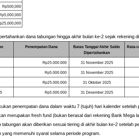
Rp500,000
Rp5,000,000
p25,000,000
rtahankan dana tabungan hingga akhir bulan ke-2 sejak rekening d
n 
Penempatan Dana
Batas Tanggal Akhir Saldo 
Rata-r
Dipertahankan
Rp25.000.000
31 November 2025
Rp5.000.000
31 November 2025
Rp25.000.000
31 Oktober 2025
5
Rp5.000.000
31 Desember 2025
ukan penempatan dana dalam waktu 7 (tujuh) hari kalender setelah
kan merupakan 
fresh fund 
(bukan berasal dari rekening Bank Mega la
 tabungan akan diberikan sesuai 
tiering
 di akhir bulan ke-2 setelah 
h yang memenuhi syarat selama periode program.