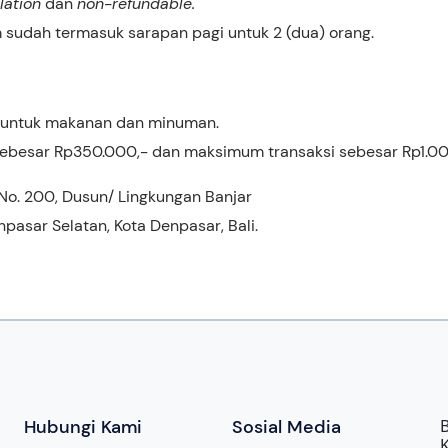
lation
dan
non-refundable.
 sudah termasuk sarapan pagi untuk 2 (dua) orang.
 untuk makanan dan minuman.
sebesar Rp350.000,- dan maksimum transaksi sebesar Rp1.0
 No. 200, Dusun/ Lingkungan Banjar
npasar Selatan, Kota Denpasar, Bali.
Hubungi Kami
Sosial Media
B