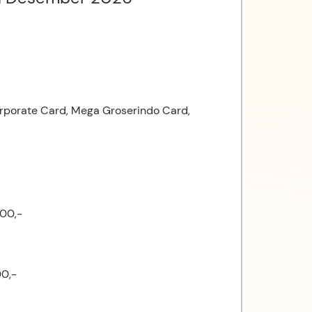
rporate Card, Mega Groserindo Card,
000,-
00,-