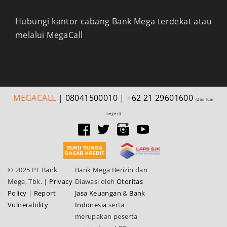
Hubungi kantor cabang Bank Mega terdekat atau
melalui MegaCall
MEGA
CALL
|
08041500010
|
+62 21 29601600
(dari luar
negeri)
© 2025 PT Bank
Bank Mega Berizin dan
Mega, Tbk.
|
Privacy
Diawasi oleh
Otoritas
Policy
|
Report
Jasa Keuangan
&
Bank
Vulnerability
Indonesia
serta
merupakan peserta