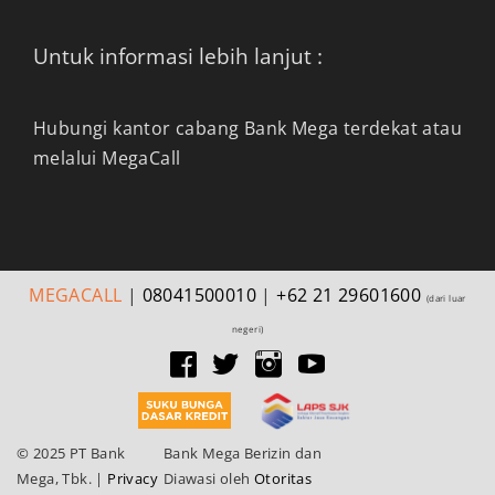
Untuk informasi lebih lanjut :
Hubungi kantor cabang Bank Mega terdekat atau
melalui MegaCall
MEGA
CALL
|
08041500010
|
+62 21 29601600
(dari luar
negeri)
© 2025 PT Bank
Bank Mega Berizin dan
Mega, Tbk.
|
Privacy
Diawasi oleh
Otoritas