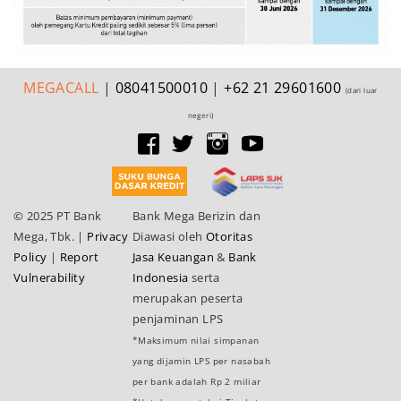
MEGA
CALL
|
08041500010
|
+62 21 29601600
(dari luar
negeri)
© 2025 PT Bank
Bank Mega Berizin dan
Mega, Tbk.
|
Privacy
Diawasi oleh
Otoritas
Policy
|
Report
Jasa Keuangan
&
Bank
Vulnerability
Indonesia
serta
merupakan peserta
penjaminan LPS
*Maksimum nilai simpanan
yang dijamin LPS per nasabah
per bank adalah Rp 2 miliar