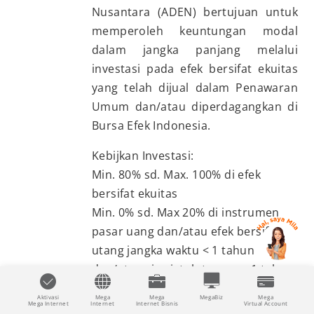
Nusantara (ADEN) bertujuan untuk
memperoleh keuntungan modal
dalam jangka panjang melalui
investasi pada efek bersifat ekuitas
yang telah dijual dalam Penawaran
Umum dan/atau diperdagangkan di
Bursa Efek Indonesia.
Kebijkan Investasi:
Min. 80% sd. Max. 100% di efek
bersifat ekuitas
Min. 0% sd. Max 20% di instrumen
pasar uang dan/atau efek bersifat
utang jangka waktu < 1 tahun
dan/atau sisa jatuh tempo < 1 tahun
Mata Uang: USD
Aktivasi
Mega
Mega
MegaBiz
Mega
Mega Internet
Internet
Internet Bisnis
Virtual Account