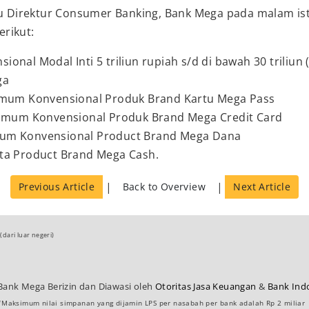
aku Direktur Consumer Banking, Bank Mega pada malam i
rikut:
nal Modal Inti 5 triliun rupiah s/d di bawah 30 triliun (
ga
 Umum Konvensional Produk Brand Kartu Mega Pass
k Umum Konvensional Produk Brand Mega Credit Card
mum Konvensional Product Brand Mega Dana
sta Product Brand Mega Cash.
|
|
Previous Article
Back to Overview
Next Article
(dari luar negeri)
Bank Mega Berizin dan Diawasi oleh
Otoritas Jasa Keuangan
&
Bank Ind
*Maksimum nilai simpanan yang dijamin LPS per nasabah per bank adalah Rp 2 miliar