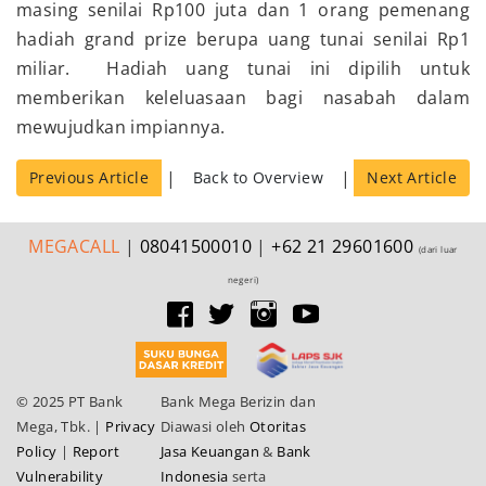
masing senilai Rp100 juta dan 1 orang pemenang
hadiah grand prize berupa uang tunai senilai Rp1
miliar. Hadiah uang tunai ini dipilih untuk
memberikan keleluasaan bagi nasabah dalam
mewujudkan impiannya.
|
|
Previous Article
Back to Overview
Next Article
MEGA
CALL
|
08041500010
|
+62 21 29601600
(dari luar
negeri)
© 2025 PT Bank
Bank Mega Berizin dan
Mega, Tbk.
|
Privacy
Diawasi oleh
Otoritas
Policy
|
Report
Jasa Keuangan
&
Bank
Vulnerability
Indonesia
serta