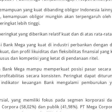
 kemampuan yang kuat dibanding obligor Indonesia la
n, kemampuan obligor mungkin akan terpengaruh oleh
ingkat lebih tinggi.
ngkat yang diberikan relatif kuat dan di atas rata-rat
i Bank Mega yang kuat di industri perbankan dengan 
at, dan profil likuiditas dan fleksibilitas finansial yan
husus dan kompetisi yang ketat di pendanaan ritel.
ika Bank Mega mampu memperkuat posisi pasar secara
profitabilitas secara konsisten. Peringkat dapat dituru
 indikator keuangan Bank mengalami pemburukan yan
sial, yang memiliki fokus pada segmen korporasi d
Corpora (58,02%) dan publik (41,98%). PT Mega Corpo