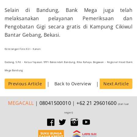
Selain di Bandung, Bank Mega juga telah
melaksanakan pelayanan Pemeriksaan dan
Pengobatan Gigi secara gratis di Kampung Cikiwul
Bantar Gebang, Bekasi.
Keterangan Foto Kiri - Kanan:
Dadang, S.Pd - Ketua Yayasan YPPI Baleendah Bandung, Rika Rahayu Begawan - Regional Head Bank
Mega Bandung
|
|
Previous Article
Back to Overview
Next Article
MEGA
CALL
|
08041500010
|
+62 21 29601600
(dari luar
negeri)