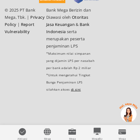
© 2025 PT Bank
Bank Mega Berizin dan
Mega, Tbk.
|
Privacy
Diawasi oleh
Otoritas
Policy
|
Report
Jasa Keuangan
&
Bank
Vulnerability
Indonesia
serta
merupakan peserta
penjaminan LPS
*Maksimum nilai simpanan
yang dijamin LPS per nasabah
per bank adalah Rp 2 miliar
*Untuk mengetahui Tingkat
Bunga Penjaminan LPS
silahkan akses
di sini
Aktivasi
Mega
Mega
MegaBiz
Mega