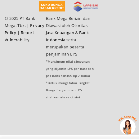
© 2025 PT Bank
Bank Mega Berizin dan
Mega, Tbk.
|
Privacy
Diawasi oleh
Otoritas
Policy
|
Report
Jasa Keuangan
&
Bank
Vulnerability
Indonesia
serta
merupakan peserta
penjaminan LPS
*Maksimum nilai simpanan
yang dijamin LPS per nasabah
per bank adalah Rp 2 miliar
*Untuk mengetahui Tingkat
Bunga Penjaminan LPS
silahkan akses
di sini