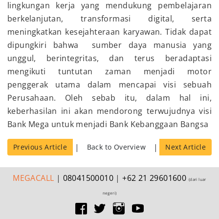
lingkungan kerja yang mendukung pembelajaran
berkelanjutan, transformasi digital, serta
meningkatkan kesejahteraan karyawan. Tidak dapat
dipungkiri bahwa sumber daya manusia yang
unggul, berintegritas, dan terus beradaptasi
mengikuti tuntutan zaman menjadi motor
penggerak utama dalam mencapai visi sebuah
Perusahaan. Oleh sebab itu, dalam hal ini,
keberhasilan ini akan mendorong terwujudnya visi
Bank Mega untuk menjadi Bank Kebanggaan Bangsa
|
|
Previous Article
Back to Overview
Next Article
MEGA
CALL
|
08041500010
|
+62 21 29601600
(dari luar
negeri)