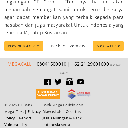
lingkungan CT Corp. “Tentunya hal ini akan
menambah semangat kami untuk terus berkarya
agar dapat memberikan yang terbaik kepada para
nasabah dan juga masyarakat Untuk Indonesia yang
lebih baik”, tutup Kostaman.
|
|
Previous Article
Back to Overview
Next Article
MEGA
CALL
|
08041500010
|
+62 21 29601600
(dari luar
negeri)
© 2025 PT Bank
Bank Mega Berizin dan
Mega, Tbk.
|
Privacy
Diawasi oleh
Otoritas
Policy
|
Report
Jasa Keuangan
&
Bank
Vulnerability
Indonesia
serta