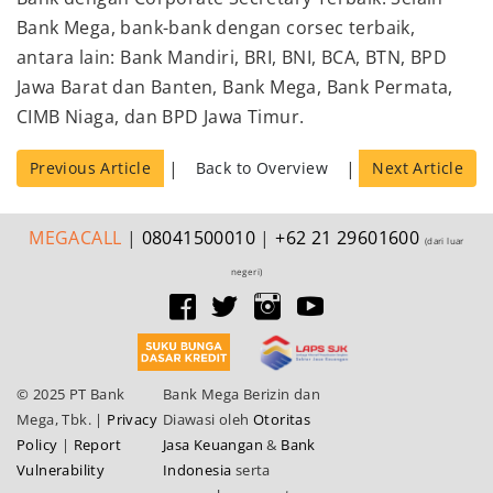
Bank Mega, bank-bank dengan corsec terbaik,
antara lain: Bank Mandiri, BRI, BNI, BCA, BTN, BPD
Jawa Barat dan Banten, Bank Mega, Bank Permata,
CIMB Niaga, dan BPD Jawa Timur.
|
|
Previous Article
Back to Overview
Next Article
MEGA
CALL
|
08041500010
|
+62 21 29601600
(dari luar
negeri)
© 2025 PT Bank
Bank Mega Berizin dan
Mega, Tbk.
|
Privacy
Diawasi oleh
Otoritas
Policy
|
Report
Jasa Keuangan
&
Bank
Vulnerability
Indonesia
serta