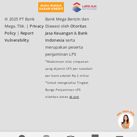
© 2025 PT Bank
Bank Mega Berizin dan
Mega, Tbk.
|
Privacy
Diawasi oleh
Otoritas
Policy
|
Report
Jasa Keuangan
&
Bank
Vulnerability
Indonesia
serta
merupakan peserta
penjaminan LPS
*Maksimum nilai simpanan
yang dijamin LPS per nasabah
per bank adalah Rp 2 miliar
*Untuk mengetahui Tingkat
Bunga Penjaminan LPS
silahkan akses
di sini