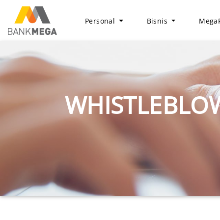
Personal
Bisnis
MegaF
WHISTLEBLO