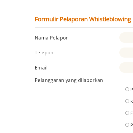
Formulir Pelaporan Whistleblowin
Nama Pelapor
Telepon
Email
Pelanggaran yang dilaporkan
P
K
F
P