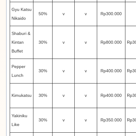
Gyu Katsu
50%
v
v
Rp300.000
Nikaido
Shaburi &
Kintan
30%
v
v
Rp800.000
Rp3
Buffet
Pepper
30%
v
v
Rp400.000
Rp3
Lunch
Kimukatsu
30%
v
v
Rp400.000
Rp3
Yakiniku
30%
v
v
Rp350.000
Rp3
Like