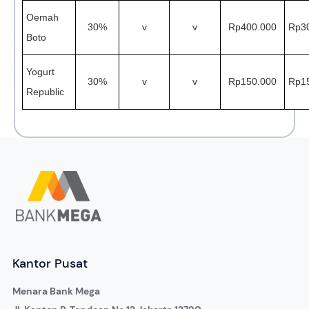
Oemah
30%
v
v
Rp400.000
Rp3
Boto
Yogurt
30%
v
v
Rp150.000
Rp1
Republic
Kantor Pusat
Menara Bank Mega