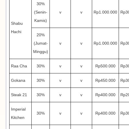
30%
(Senin-
v
v
Rp1.000.000
Rp3
Kamis)
Shabu
Hachi
20%
(Jumat-
v
v
Rp1.000.000
Rp3
Minggu)
Raa Cha
30%
v
v
Rp500.000
Rp3
Gokana
30%
v
v
Rp450.000
Rp3
Steak 21
30%
v
v
Rp400.000
Rp2
Imperial
30%
v
v
Rp400.000
Rp3
Kitchen