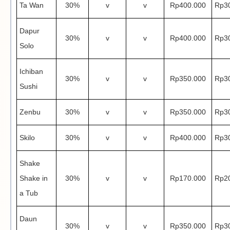
Ta Wan
30%
v
v
Rp400.000
Rp3
Dapur
30%
v
v
Rp400.000
Rp3
Solo
Ichiban
30%
v
v
Rp350.000
Rp3
Sushi
Zenbu
30%
v
v
Rp350.000
Rp3
Skilo
30%
v
v
Rp400.000
Rp3
Shake
Shake in
30%
v
v
Rp170.000
Rp2
a Tub
Daun
30%
v
v
Rp350.000
Rp3