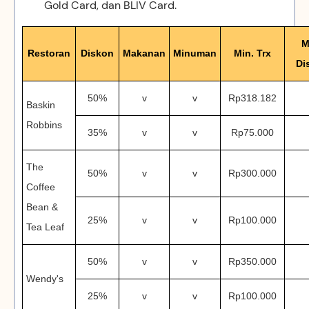
Gold Card, dan BLIV Card.
M
Restoran
Diskon
Makanan
Minuman
Min. Trx
Di
50%
v
v
Rp318.182
Baskin
Robbins
35%
v
v
Rp75.000
The
50%
v
v
Rp300.000
Coffee
Bean &
25%
v
v
Rp100.000
Tea Leaf
50%
v
v
Rp350.000
Wendy's
25%
v
v
Rp100.000