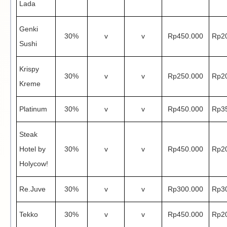
Lada
Genki
30%
v
v
Rp450.000
Rp2
Sushi
Krispy
30%
v
v
Rp250.000
Rp2
Kreme
Platinum
30%
v
v
Rp450.000
Rp3
Steak
Hotel by
30%
v
v
Rp450.000
Rp2
Holycow!
Re.Juve
30%
v
v
Rp300.000
Rp3
Tekko
30%
v
v
Rp450.000
Rp2