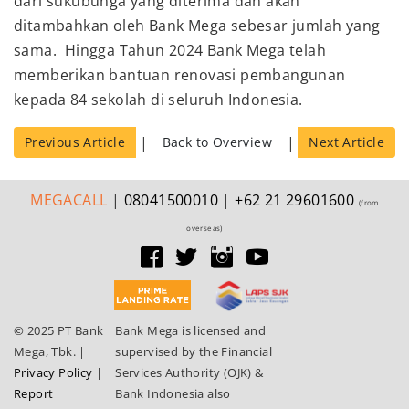
dari sukubunga yang diterima dan akan
ditambahkan oleh Bank Mega sebesar jumlah yang
sama. Hingga Tahun 2024 Bank Mega telah
memberikan bantuan renovasi pembangunan
kepada 84 sekolah di seluruh Indonesia.
|
|
Previous Article
Back to Overview
Next Article
MEGA
CALL
|
08041500010
|
+62 21 29601600
(from
overseas)
© 2025 PT Bank
Bank Mega is licensed and
Mega, Tbk.
|
supervised by the Financial
Privacy Policy
|
Services Authority (OJK) &
Report
Bank Indonesia also